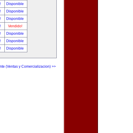
!
Disponible
!
Disponible
!
Disponible
!
Vendido!
!
Disponible
!
Disponible
!
Disponible
nte (Ventas y Comercializacion) >>