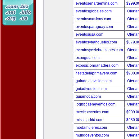
eventosenargentina.com
$999.
eventosglobales.com
Ofertar
eventosmasivos.com
Ofertar
eventosparaguay.com
Ofertar
eventosusa.com
Ofertar
eventosybanquetes.com
$879.
eventosycelebraciones.com
Ofertar
expoguia.com
Ofertar
exposicionganadera.com
Ofertar
fiestadelaprimavera.com
$980.
guiadetelevision.com
Ofertar
guiadiversion.com
Ofertar
guiamoda.com
Ofertar
logisticaeneventos.com
Ofertar
mexicoeventos.com
$999.
missmadrid.com
$980.
modamujeres.com
Ofertar
mundoeventos.com
Ofertar