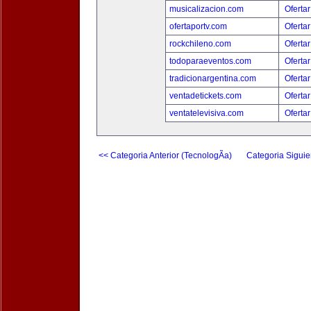
musicalizacion.com
Ofertar
ofertaportv.com
Ofertar
rockchileno.com
Ofertar
todoparaeventos.com
Ofertar
tradicionargentina.com
Ofertar
ventadetickets.com
Ofertar
ventatelevisiva.com
Ofertar
<< Categoria Anterior (TecnologÃ­a)
Categoria Siguie