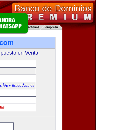
.com
 puesto en Venta
isiÃ³n y EspectÃ¡culos
tas