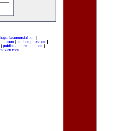
otografiacomercial.com
|
ones.com
|
modamujeres.com
|
m
|
publicidadbarcelona.com
|
nmexico.com
|