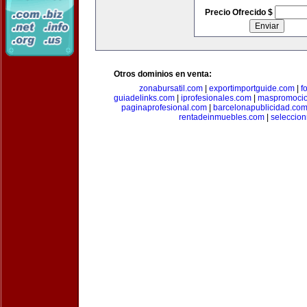
Precio Ofrecido $
Otros dominios en venta:
zonabursatil.com
|
exportimportguide.com
|
f
guiadelinks.com
|
iprofesionales.com
|
maspromoci
paginaprofesional.com
|
barcelonapublicidad.co
rentadeinmuebles.com
|
seleccio