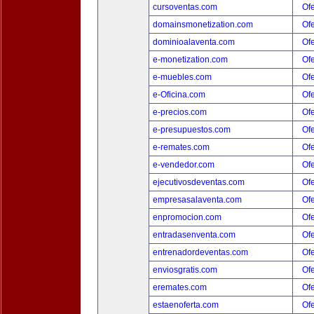
cursoventas.com
Ofe
domainsmonetization.com
Ofe
dominioalaventa.com
Ofe
e-monetization.com
Ofe
e-muebles.com
Ofe
e-Oficina.com
Ofe
e-precios.com
Ofe
e-presupuestos.com
Ofe
e-remates.com
Ofe
e-vendedor.com
Ofe
ejecutivosdeventas.com
Ofe
empresasalaventa.com
Ofe
enpromocion.com
Ofe
entradasenventa.com
Ofe
entrenadordeventas.com
Ofe
enviosgratis.com
Ofe
eremates.com
Ofe
estaenoferta.com
Ofe