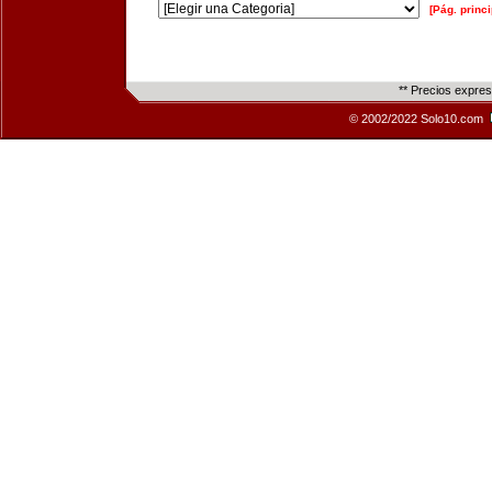
[Pág. princi
** Precios expre
© 2002/2022 Solo10.com