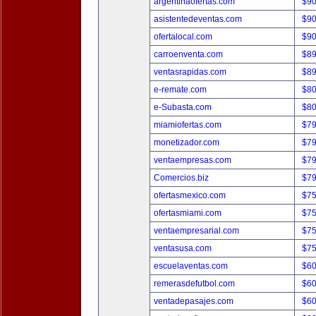
argentinaofertas.com
$9
asistentedeventas.com
$9
ofertalocal.com
$9
carroenventa.com
$8
ventasrapidas.com
$8
e-remate.com
$8
e-Subasta.com
$8
miamiofertas.com
$7
monetizador.com
$7
ventaempresas.com
$7
Comercios.biz
$7
ofertasmexico.com
$7
ofertasmiami.com
$7
ventaempresarial.com
$7
ventasusa.com
$7
escuelaventas.com
$6
remerasdefutbol.com
$6
ventadepasajes.com
$6