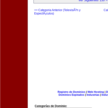
Ver Siguientes 150 >
<< Categoria Anterior (TelevisiÃ³n y
Cat
EspectÃ¡culos)
Registro de Dominios
|
Web Hosting
|
D
Dominios Expirados
|
Industrias
|
Indu
Categorías de Dominio: