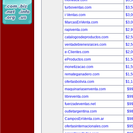
monetice.com
$3,
turboventas.com
$3,
i-Ventas.com
$3,
MarcasEnVenta.com
$3,
rapiventa.com
$2,
catalogosdeproductos.com
$2,
ventadebienesraices.com
$2,
e-Clientes.com
$2,
eProductos.com
$1,
monetizacao.com
$1,
remateganadero.com
$1,
ofertasbolivia.com
$1,
maquinariasenventa.com
$9
libreventa.com
$9
fuerzadeventas.net
$9
outletargentina.com
$9
CamposEnVenta.com.ar
$9
ofertasinternacionales.com
$9