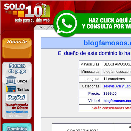
blogfamosos
El dueño de este dominio lo ha
Mayusculas:
BLOGFAMOSOS
Minusculas:
blogfamosos.co
Longitud:
11 caracteres
Categorias:
TelevisiÃ³n y Esp
Precio:
$999.00
Visitar!
blogfamosos.c
Serán consideradas ofer
R