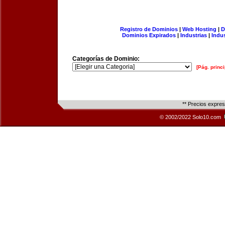
Registro de Dominios
|
Web Hosting
|
D
Dominios Expirados
|
Industrias
|
Indu
Categorías de Dominio:
[Pág. princi
** Precios expre
© 2002/2022 Solo10.com