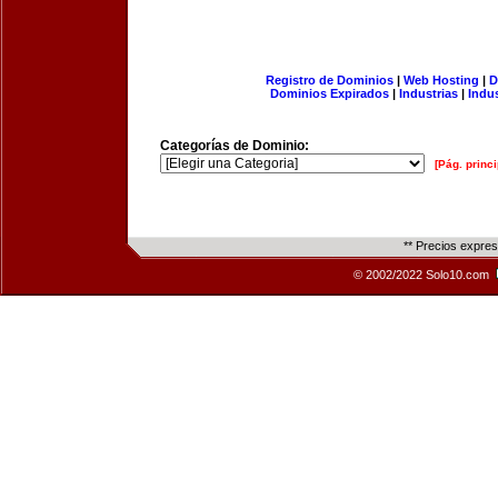
Registro de Dominios
|
Web Hosting
|
D
Dominios Expirados
|
Industrias
|
Indu
Categorías de Dominio:
[Pág. princi
** Precios expre
© 2002/2022 Solo10.com