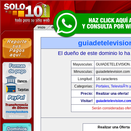
guiadetelevisi
El dueño de este dominio lo ha
Mayusculas:
GUIADETELEVISION
Minusculas:
guiadetelevision.com
Longitud:
16 caracteres
Categorias:
Portales
,
TelevisiÃ³n 
Precio:
Realizar una oferta!
Visitar!
guiadetelevision.co
Serán consideradas ofer
Realizar una Oferta