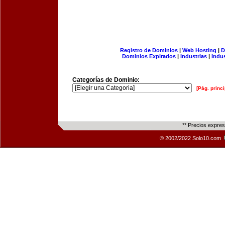
Registro de Dominios
|
Web Hosting
|
D
Dominios Expirados
|
Industrias
|
Indu
Categorías de Dominio:
[Pág. princi
** Precios expre
© 2002/2022 Solo10.com