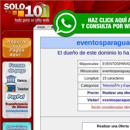
eventosparagu
El dueño de este dominio lo ha
Mayusculas:
EVENTOSPARA
Minusculas:
eventosparaguay
Longitud:
15 caracteres
Categorias:
TelevisiÃ³n y Esp
Precio:
Realizar una ofe
Visitar!
eventosparagua
Serán consideradas ofer
Realizar una Oferta