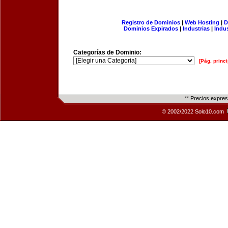
Registro de Dominios
|
Web Hosting
|
D
Dominios Expirados
|
Industrias
|
Indu
Categorías de Dominio:
[Pág. princi
** Precios expre
© 2002/2022 Solo10.com