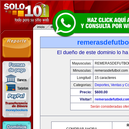
remerasdefutbo
El dueño de este dominio lo ha
Mayusculas:
REMERASDEFUTBO
Minusculas:
remerasdefutbol.com
Longitud:
15 caracteres
Categorias:
Deportes
,
Ventas y Co
Precio:
$600.00
Visitar!
remerasdefutbol.co
Serán consideradas ofer
R