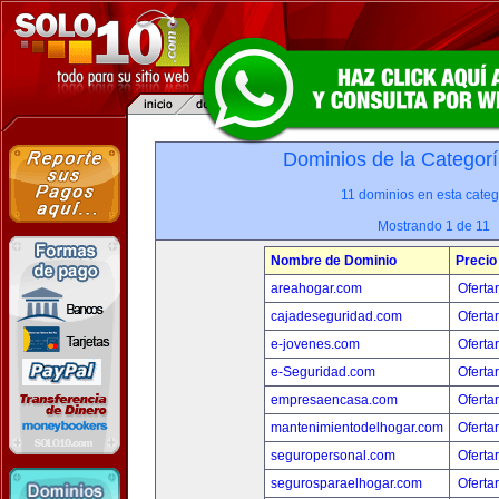
Dominios de la Categorí
11 dominios en esta categ
Mostrando 1 de 11
Nombre de Dominio
Precio
areahogar.com
Oferta
cajadeseguridad.com
Oferta
e-jovenes.com
Oferta
e-Seguridad.com
Oferta
empresaencasa.com
Oferta
mantenimientodelhogar.com
Oferta
seguropersonal.com
Oferta
segurosparaelhogar.com
Oferta