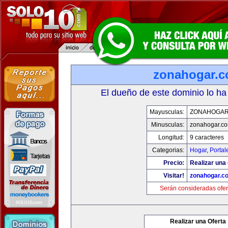
zonahogar.
El dueño de este dominio lo ha
Mayusculas:
ZONAHOGAR
Minusculas:
zonahogar.c
Longitud:
9 caracteres
Categorias:
Hogar
,
Portal
Precio:
Realizar una 
Visitar!
zonahogar.c
Serán consideradas ofer
Realizar una Oferta