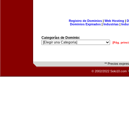
Registro de Dominios
|
Web Hosting
|
D
Dominios Expirados
|
Industrias
|
Indu
Categorías de Dominio:
[Pág. princi
** Precios expre
© 2002/2022 Solo10.com