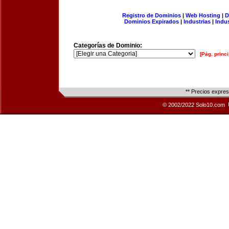
Registro de Dominios
|
Web Hosting
|
D
Dominios Expirados
|
Industrias
|
Indu
Categorías de Dominio:
[Pág. princi
** Precios expre
© 2002/2022 Solo10.com