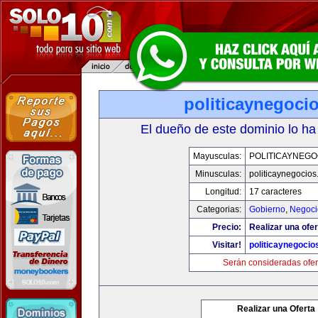
politicaynegoci
El dueño de este dominio lo ha
Mayusculas:
POLITICAYNEGO
Minusculas:
politicaynegocio
Longitud:
17 caracteres
Categorias:
Gobierno
,
Negoci
Precio:
Realizar una ofer
Visitar!
politicaynegoci
Serán consideradas ofer
Realizar una Oferta