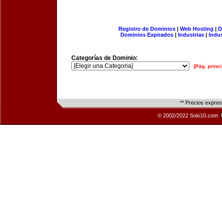
Registro de Dominios
|
Web Hosting
|
D
Dominios Expirados
|
Industrias
|
Indu
Categorías de Dominio:
[Pág. princi
** Precios expre
© 2002/2022 Solo10.com