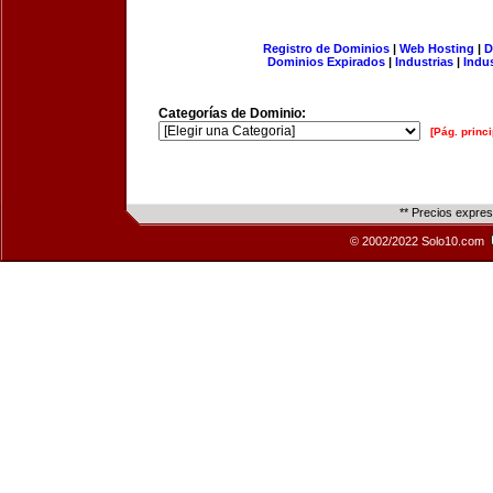
Registro de Dominios
|
Web Hosting
|
D
Dominios Expirados
|
Industrias
|
Indu
Categorías de Dominio:
[Pág. princi
** Precios expre
© 2002/2022 Solo10.com