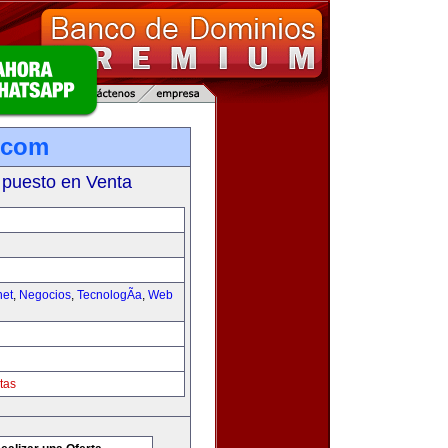
.com
 puesto en Venta
net
,
Negocios
,
TecnologÃ­a
,
Web
tas