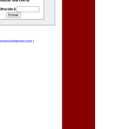
ealizar una Oferta
Ofrecido $
omercioInternet.com
|