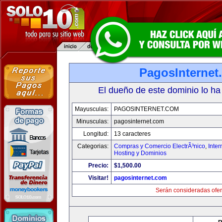
PagosInternet
El dueño de este dominio lo ha
Mayusculas:
PAGOSINTERNET.COM
Minusculas:
pagosinternet.com
Longitud:
13 caracteres
Categorias:
Compras y Comercio ElectrÃ³nico
,
Inter
Hosting y Dominios
Precio:
$1,500.00
Visitar!
pagosinternet.com
Serán consideradas ofer