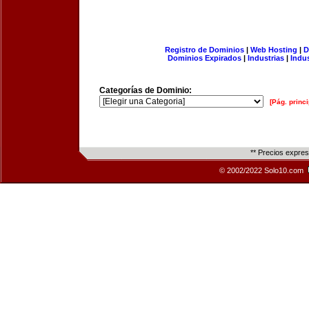
Registro de Dominios
|
Web Hosting
|
D
Dominios Expirados
|
Industrias
|
Indu
Categorías de Dominio:
[Pág. princi
** Precios expre
© 2002/2022 Solo10.com