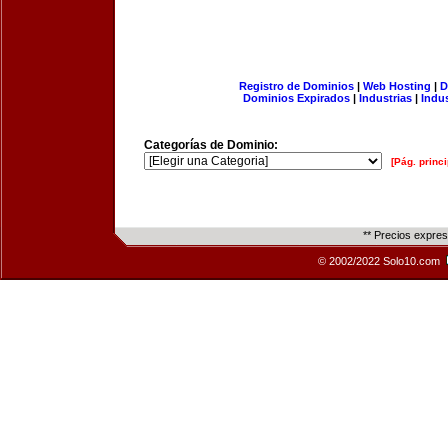
Registro de Dominios
|
Web Hosting
|
D
Dominios Expirados
|
Industrias
|
Indu
Categorías de Dominio:
[Pág. princi
** Precios expre
© 2002/2022 Solo10.com