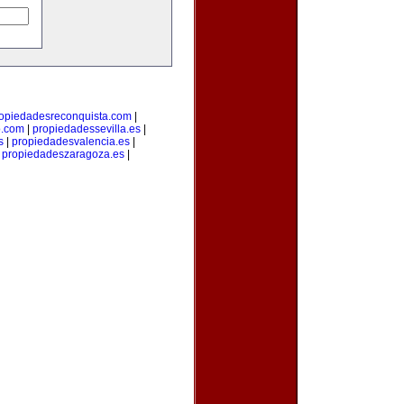
opiedadesreconquista.com
|
o.com
|
propiedadessevilla.es
|
s
|
propiedadesvalencia.es
|
|
propiedadeszaragoza.es
|