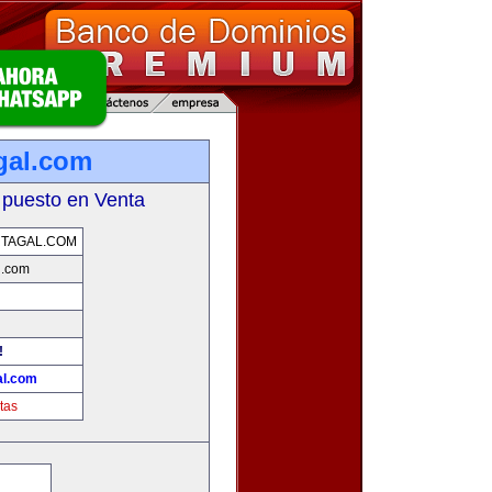
gal.com
 puesto en Venta
TAGAL.COM
l.com
!
al.com
tas