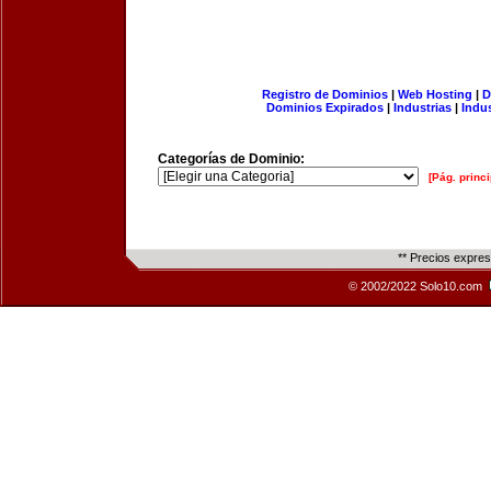
Registro de Dominios
|
Web Hosting
|
D
Dominios Expirados
|
Industrias
|
Indu
Categorías de Dominio:
[Pág. princi
** Precios expre
© 2002/2022 Solo10.com