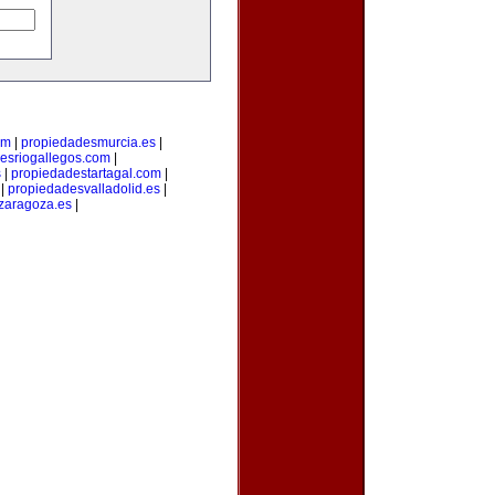
om
|
propiedadesmurcia.es
|
esriogallegos.com
|
s
|
propiedadestartagal.com
|
|
propiedadesvalladolid.es
|
zaragoza.es
|