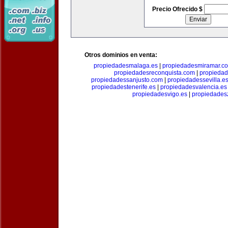
Precio Ofrecido $
Otros dominios en venta:
propiedadesmalaga.es
|
propiedadesmiramar.c
propiedadesreconquista.com
|
propiedad
propiedadessanjusto.com
|
propiedadessevilla.e
propiedadestenerife.es
|
propiedadesvalencia.es
propiedadesvigo.es
|
propiedades