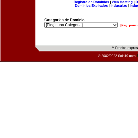
Registro de Dominios
|
Web Hosting
|
D
Dominios Expirados
|
Industrias
|
Indu
Categorías de Dominio:
[Pág. princi
** Precios expre
© 2002/2022 Solo10.com