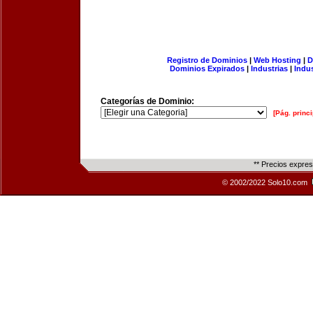
Registro de Dominios
|
Web Hosting
|
D
Dominios Expirados
|
Industrias
|
Indu
Categorías de Dominio:
[Pág. princi
** Precios expre
© 2002/2022 Solo10.com