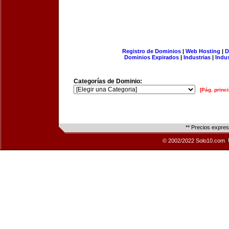
Registro de Dominios
|
Web Hosting
|
D
Dominios Expirados
|
Industrias
|
Indu
Categorías de Dominio:
[Pág. princi
** Precios expre
© 2002/2022 Solo10.com