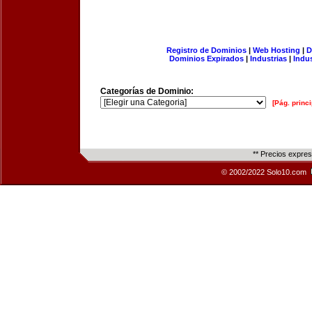
Registro de Dominios
|
Web Hosting
|
D
Dominios Expirados
|
Industrias
|
Indu
Categorías de Dominio:
[Pág. princi
** Precios expre
© 2002/2022 Solo10.com