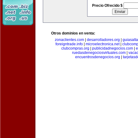
Precio Ofrecido $
Otros dominios en venta:
zonaclientes.com
|
desarrolladores.org
|
guiasalt
foreigntrade.info
|
microelectronica.net
|
clubcom
clubcompras.org
|
publicidadnegocios.com
|
e
ruedasdenegociosvirtuales.com
|
vacac
encuentrosdenegocios.org
|
tarjetas