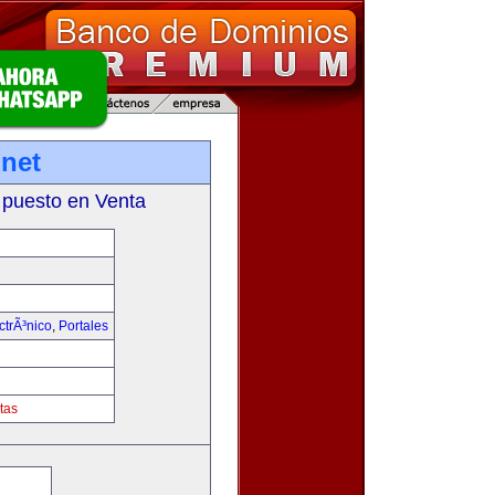
net
 puesto en Venta
trÃ³nico
,
Portales
tas