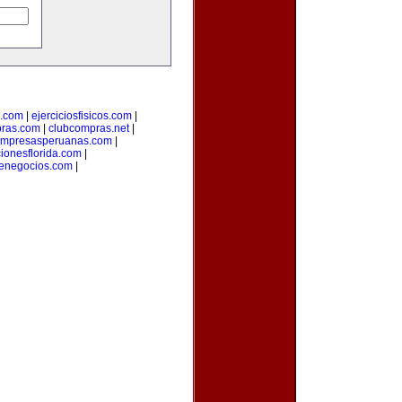
a.com
|
ejerciciosfisicos.com
|
pras.com
|
clubcompras.net
|
mpresasperuanas.com
|
ionesflorida.com
|
denegocios.com
|