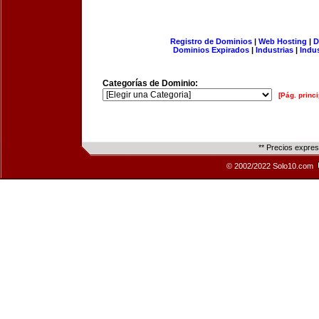
Registro de Dominios
|
Web Hosting
|
D
Dominios Expirados
|
Industrias
|
Indu
Categorías de Dominio:
[Pág. princi
** Precios expre
© 2002/2022 Solo10.com