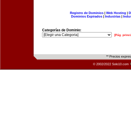
Registro de Dominios
|
Web Hosting
|
D
Dominios Expirados
|
Industrias
|
Indu
Categorías de Dominio:
[Pág. princi
** Precios expre
© 2002/2022 Solo10.com