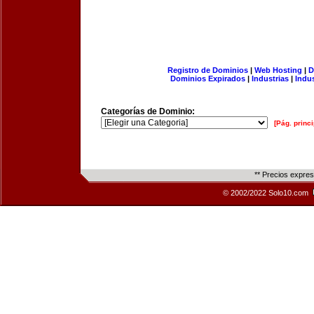
Registro de Dominios
|
Web Hosting
|
D
Dominios Expirados
|
Industrias
|
Indu
Categorías de Dominio:
[Pág. princi
** Precios expre
© 2002/2022 Solo10.com