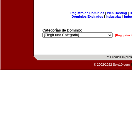
Registro de Dominios
|
Web Hosting
|
D
Dominios Expirados
|
Industrias
|
Indu
Categorías de Dominio:
[Pág. princi
** Precios expre
© 2002/2022 Solo10.com