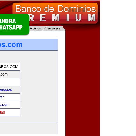
os.com
BROS.COM
s.com
gocios
ta!
os.com
tas