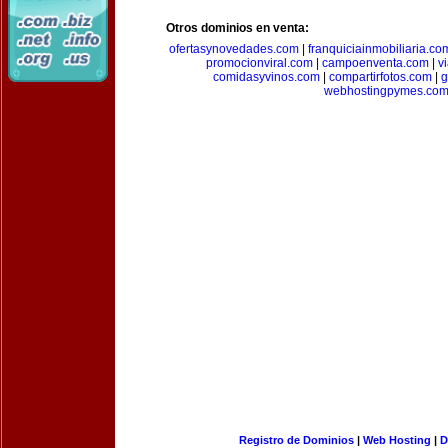
Otros dominios en venta:
ofertasynovedades.com
|
franquiciainmobiliaria.co
promocionviral.com
|
campoenventa.com
|
v
comidasyvinos.com
|
compartirfotos.com
|
g
webhostingpymes.co
Registro de Dominios
|
Web Hosting
|
D