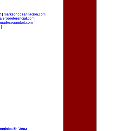
m
|
marketingdeafiliacion.com
|
iajeropreferencial.com
|
uiadeseguridad.com
|
m
|
ominios En Venta