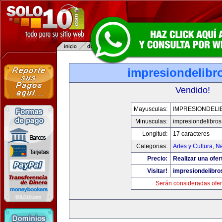
impresiondelibr
Vendido!
Mayusculas:
IMPRESIONDELI
Minusculas:
impresiondelibro
Longitud:
17 caracteres
Categorias:
Artes y Cultura
,
Ne
Precio:
Realizar una ofer
Visitar!
impresiondelibr
Serán consideradas ofer