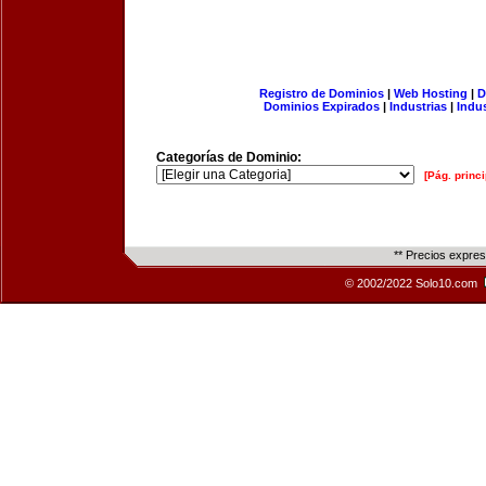
Registro de Dominios
|
Web Hosting
|
D
Dominios Expirados
|
Industrias
|
Indu
Categorías de Dominio:
[Pág. princi
** Precios expre
© 2002/2022 Solo10.com