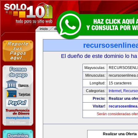
recursosenline
El dueño de este dominio lo ha
Mayusculas:
RECURSOSENL
Minusculas:
recursosenlinea
Longitud:
15 caracteres
Categorias:
Internet
,
Recurso
Precio:
Realizar una ofer
Visitar!
recursosenline
Serán consideradas ofer
Realizar una Oferta