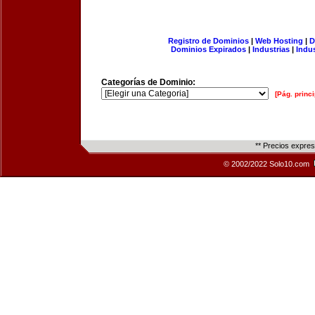
Registro de Dominios
|
Web Hosting
|
D
Dominios Expirados
|
Industrias
|
Indu
Categorías de Dominio:
[Pág. princi
** Precios expre
© 2002/2022 Solo10.com