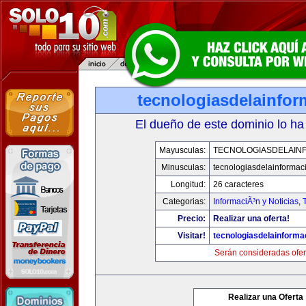
tecnologiasdelainfo
El dueño de este dominio lo ha
Mayusculas:
TECNOLOGIASDELAIN
Minusculas:
tecnologiasdelainformac
Longitud:
26 caracteres
Categorias:
InformaciÃ³n y Noticias
,
Precio:
Realizar una oferta!
Visitar!
tecnologiasdelainforma
Serán consideradas ofer
Realizar una Oferta