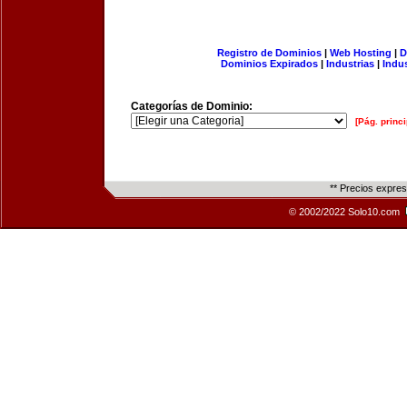
Registro de Dominios
|
Web Hosting
|
D
Dominios Expirados
|
Industrias
|
Indu
Categorías de Dominio:
[Pág. princi
** Precios expre
© 2002/2022 Solo10.com