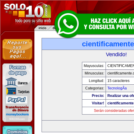
cientificament
Vendido!
Mayusculas:
CIENTIFICAME
Minusculas:
cientificamente
Longitud:
15 caracteres
Categorias:
TecnologÃ­a
Precio:
Realizar una of
Visitar!
cientificament
Serán consideradas ofer