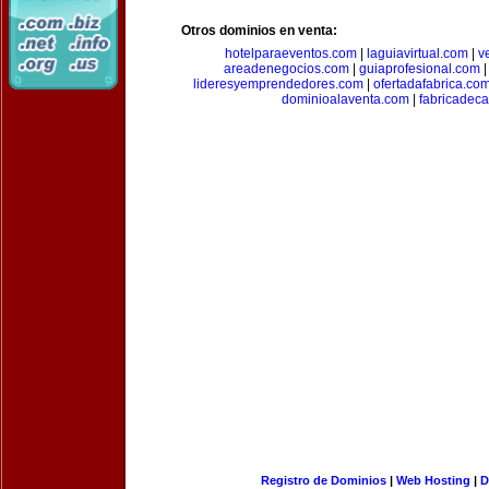
Otros dominios en venta:
hotelparaeventos.com
|
laguiavirtual.com
|
v
areadenegocios.com
|
guiaprofesional.com
lideresyemprendedores.com
|
ofertadafabrica.co
dominioalaventa.com
|
fabricadec
Registro de Dominios
|
Web Hosting
|
D