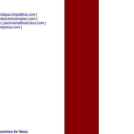
entajacompetitiva.com
|
|
directorioempleo.com
|
m
|
panoramafinanciero.com
|
amperas.com
|
ominios En Venta