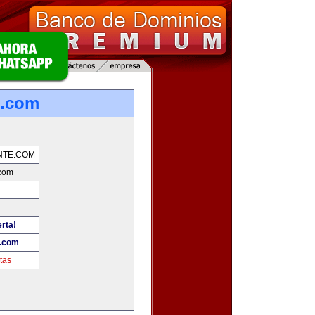
e.com
NTE.COM
.com
erta!
e.com
tas