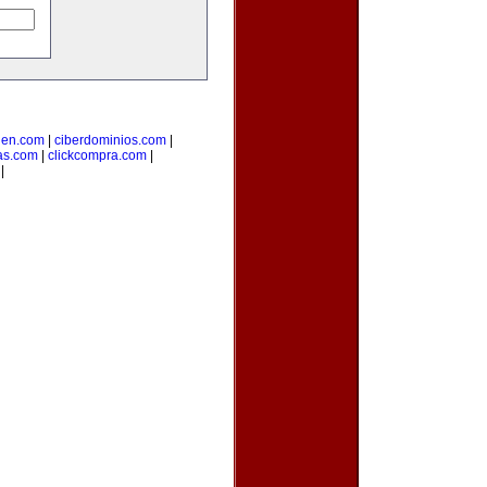
uen.com
|
ciberdominios.com
|
as.com
|
clickcompra.com
|
|