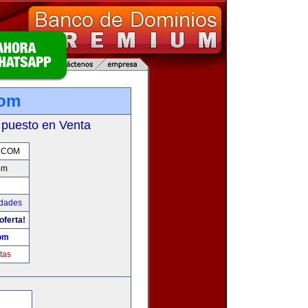
com
 puesto en Venta
.COM
om
udades
oferta!
om
tas