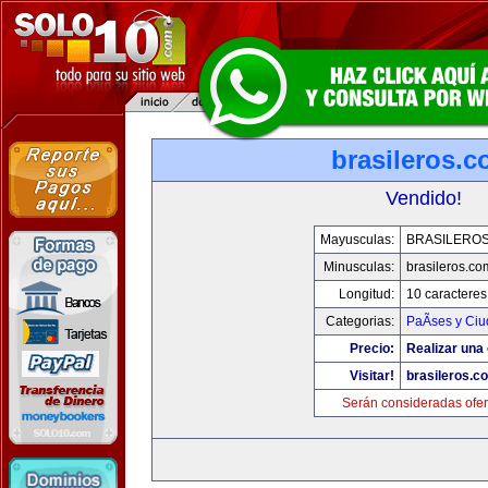
brasileros.
Vendido!
Mayusculas:
BRASILERO
Minusculas:
brasileros.co
Longitud:
10 caracteres
Categorias:
PaÃ­ses y Ci
Precio:
Realizar una 
Visitar!
brasileros.c
Serán consideradas ofer