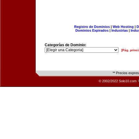
Registro de Dominios
|
Web Hosting
|
D
Dominios Expirados
|
Industrias
|
Indu
Categorías de Dominio:
[Pág. princi
** Precios expre
© 2002/2022 Solo10.com