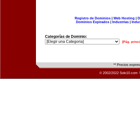
Registro de Dominios
|
Web Hosting
|
D
Dominios Expirados
|
Industrias
|
Indu
Categorías de Dominio:
[Pág. princi
** Precios expre
© 2002/2022 Solo10.com