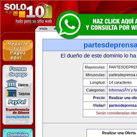
partesdeprens
El dueño de este dominio lo ha
Mayusculas:
PARTESDEPRE
Minusculas:
partesdeprensa
Longitud:
14 caracteres
Categorias:
InformaciÃ³n y N
Precio:
Realizar una ofe
Visitar!
partesdeprens
Serán consideradas ofer
Realizar una Oferta