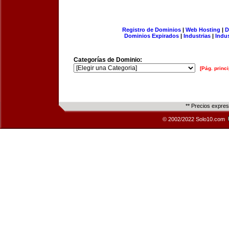
Registro de Dominios
|
Web Hosting
|
D
Dominios Expirados
|
Industrias
|
Indu
Categorías de Dominio:
[Pág. princi
** Precios expre
© 2002/2022 Solo10.com