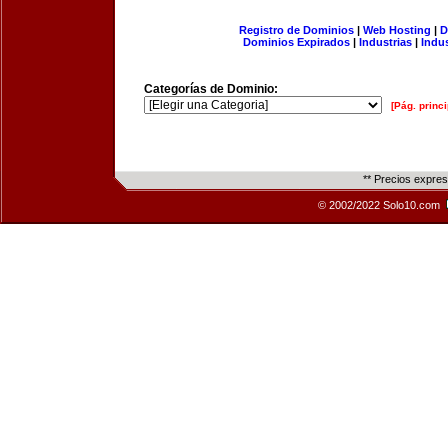
Registro de Dominios
|
Web Hosting
|
D
Dominios Expirados
|
Industrias
|
Indu
Categorías de Dominio:
[Pág. princi
** Precios expre
© 2002/2022 Solo10.com