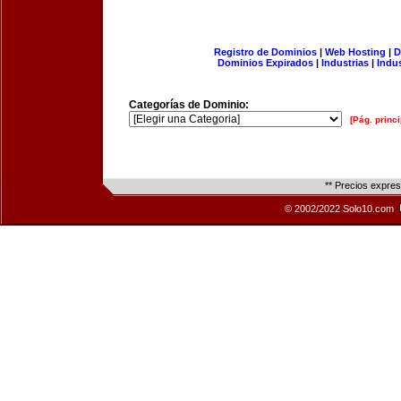
Registro de Dominios
|
Web Hosting
|
D
Dominios Expirados
|
Industrias
|
Indu
Categorías de Dominio:
[Pág. princi
** Precios expre
© 2002/2022 Solo10.com