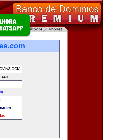
ias.com
OVIAS.COM
s.com
s)
a!
as.com
tas