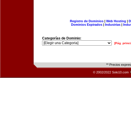
Registro de Dominios
|
Web Hosting
|
D
Dominios Expirados
|
Industrias
|
Indu
Categorías de Dominio:
[Pág. princi
** Precios expre
© 2002/2022 Solo10.com