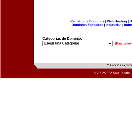
Registro de Dominios
|
Web Hosting
|
D
Dominios Expirados
|
Industrias
|
Indu
Categorías de Dominio:
[Pág. princi
** Precios expre
© 2002/2022 Solo10.com