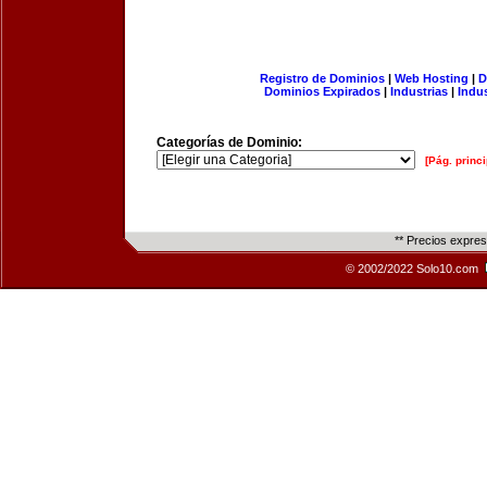
Registro de Dominios
|
Web Hosting
|
D
Dominios Expirados
|
Industrias
|
Indu
Categorías de Dominio:
[Pág. princi
** Precios expre
© 2002/2022 Solo10.com