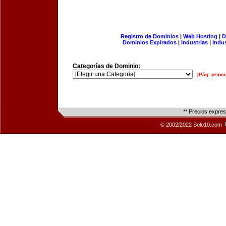
Registro de Dominios
|
Web Hosting
|
D
Dominios Expirados
|
Industrias
|
Indu
Categorías de Dominio:
[Pág. princi
** Precios expre
© 2002/2022 Solo10.com