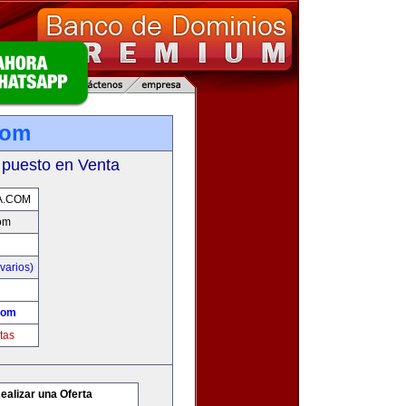
com
 puesto en Venta
A.COM
com
varios)
com
tas
ealizar una Oferta