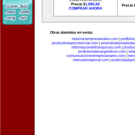
COMPRAR AHORA
Precio $
1,995.00
Precio 
COMPRAR AHORA
Otros dominios en venta:
misionesempresariales.com
|
portfoli
productividadcomercial.com
|
arriendodepropieda
informaciondefranquicias.com
|
produc
profesionalesargentinos.com
|
vid
comunicacionesempresariales.com
|
mer
mercadoregional.com
|
publicidadyp