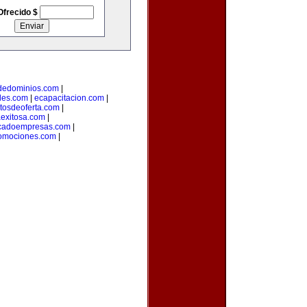
Ofrecido $
odedominios.com
|
des.com
|
ecapacitacion.com
|
tosdeoferta.com
|
aexitosa.com
|
cadoempresas.com
|
romociones.com
|