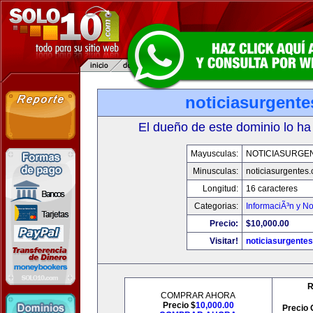
noticiasurgent
El dueño de este dominio lo ha
Mayusculas:
NOTICIASURGE
Minusculas:
noticiasurgentes
Longitud:
16 caracteres
Categorias:
InformaciÃ³n y No
Precio:
$10,000.00
Visitar!
noticiasurgente
R
COMPRAR AHORA
Precio $
10,000.00
Precio 