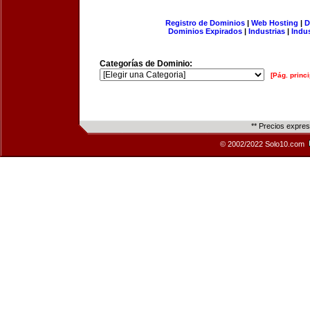
Registro de Dominios
|
Web Hosting
|
D
Dominios Expirados
|
Industrias
|
Indu
Categorías de Dominio:
[Pág. princi
** Precios expre
© 2002/2022 Solo10.com