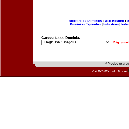
Registro de Dominios
|
Web Hosting
|
D
Dominios Expirados
|
Industrias
|
Indu
Categorías de Dominio:
[Pág. princi
** Precios expre
© 2002/2022 Solo10.com