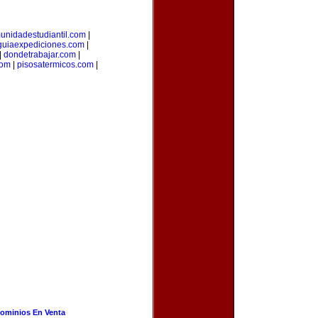
unidadestudiantil.com
|
guiaexpediciones.com
|
|
dondetrabajar.com
|
com
|
pisosatermicos.com
|
ominios En Venta