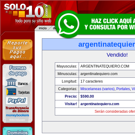
argentinatequie
Vendido!
Mayusculas:
ARGENTINATEQUIERO.COM
Minusculas:
argentinatequiero.com
Longitud:
17 caracteres
Categorias:
Miscelaneas (varios)
,
Portales
,
V
Precio:
$590.00
Visitar!
argentinatequiero.com
Serán consideradas ofer