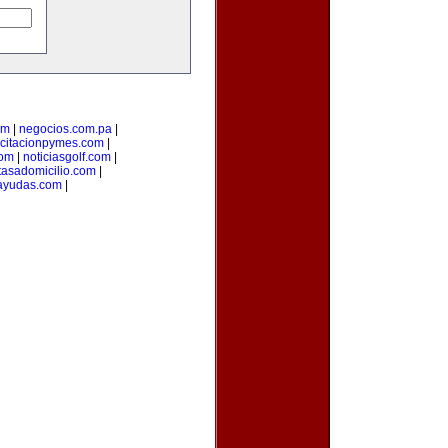
om
|
negocios.com.pa
|
citacionpymes.com
|
com
|
noticiasgolf.com
|
tasadomicilio.com
|
ayudas.com
|