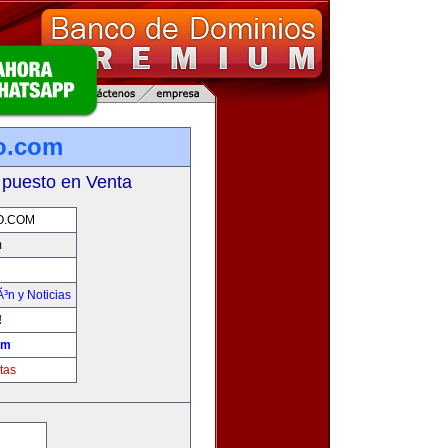
mo.com
 puesto en Venta
O.COM
m
Ã³n y Noticias
!
om
tas