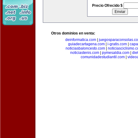
Precio Ofrecido $
Otros dominios en venta:
deinformatica.com
|
juegosparaconsolas.c
guiadecartagena.com
|
i-gratis.com
|
capa
noticiasbaloncesto.com
|
noticiasciclismo.
noticiastenis.com
|
pymesaldia.com
|
die
comunidadestudiantil.com
|
video