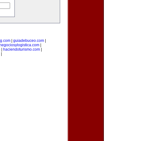
ng.com
|
guiadebuceo.com
|
negociosylogistica.com
|
m
|
haciendoturismo.com
|
|