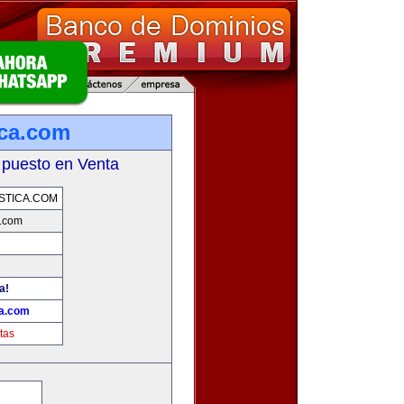
ica.com
 puesto en Venta
STICA.COM
a.com
a!
ca.com
tas